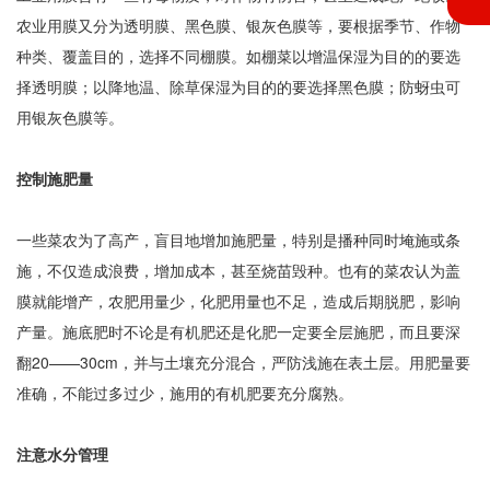
农业用膜又分为透明膜、黑色膜、银灰色膜等，要根据季节、作物
种类、覆盖目的，选择不同棚膜。如棚菜以增温保湿为目的的要选
择透明膜；以降地温、除草保湿为目的的要选择黑色膜；防蚜虫可
用银灰色膜等。
控制施肥量
一些菜农为了高产，盲目地增加施肥量，特别是播种同时埯施或条
施，不仅造成浪费，增加成本，甚至烧苗毁种。也有的菜农认为盖
膜就能增产，农肥用量少，化肥用量也不足，造成后期脱肥，影响
产量。施底肥时不论是有机肥还是化肥一定要全层施肥，而且要深
翻20——30cm，并与土壤充分混合，严防浅施在表土层。用肥量要
准确，不能过多过少，施用的有机肥要充分腐熟。
注意水分管理