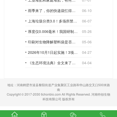
工业堆肥和家庭堆肥，有何不同？
07-07
雨季来了，你的快递袋扛得住吗？
06-10
上海垃圾分类3.0！多场所禁止使用一次性塑料袋；推动快递包装绿色转型
06-07
厚度仅0.006毫米！我国研制出超薄型全生物降解渗水地膜
05-26
印刷对生物降解塑料袋是否构成影响？
05-06
2026年10月1日起实施！3项生物降解能力检测新国标
04-27
《生态环境法典》全文来了！降解材料、生物基应用与包装环保规范
04-04
地址：河南鹤壁市浚县黎阳街道产业集聚区工业路和华山路交叉口500米路
南
Copyright © 2017-2030 tichonbio.com All Rights Reserved. 河南特创生物
科技有限公司 版权所有