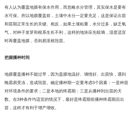
有人认为覆盖地膜有保水作用，而忽略水分管理，其实保水是要有
水可保。所以地膜覆盖前，土壤中水分一定要充足，这是保证出苗
和苗期正常生长的关键。相反，如果土壤粘重，水分过多，缺乏氧
气，对种子发芽和根系生长不利，这样的地块应先晾墒，湿度适宜
时再覆盖地膜，否则易沤根毁苗。
把握播种时间
地膜覆盖播种不能过早，因为盖膜地温好、墒情好、出苗快，遇到
晚霜易受冻，造成毁苗。确定播种期一定要考虑3个因素：一是种苗
对环境条件的要求；二是本地的终霜期：三是从播种到出苗的天
数。在3种条件均适宜的情况下，最好是终霜期前播种终霜期后出
苗，这样才有利于增产增收。