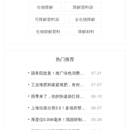
生物降解
降解塑料袋
可降解塑料袋
全生物降解
生物降解塑料
降解材料
热门推荐
国务院批复！推广绿色消费，引导使用环保可降解包装材料
07-21
工业堆肥和家庭堆肥，有何不同？
07-07
雨季来了，你的快递袋扛得住吗？
06-10
上海垃圾分类3.0！多场所禁止使用一次性塑料袋；推动快递包装绿色转型
06-07
厚度仅0.006毫米！我国研制出超薄型全生物降解渗水地膜
05-26