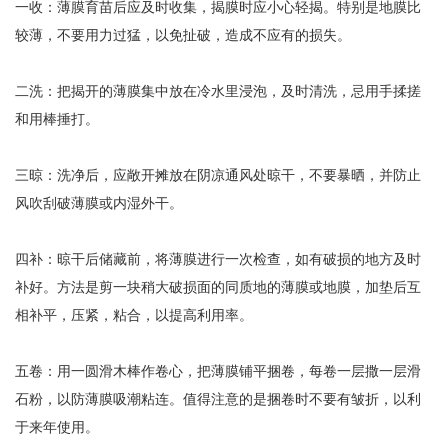
一收：薄膜育苗后应及时收集，揭膜时应小心轻揭。特别是地膜比
较薄，不要用力过猛，以免扯破，造成不应有的损失。
二洗：把揭开的薄膜集中放在冷水里浸泡，及时清洗，忌用手揉搓
和用棒捶打。
三晾：洗净后，应敞开摊放在阴凉通风处晾干，不要暴晒，并防止
风吹刮破薄膜或内湿外干。
四补：晾干后储藏前，将薄膜进行一次检查，如有破损的地方及时
补好。方法是剪一块稍大破损面的同质地的薄膜或地膜，加垫后互
相补平，压紧，粘合，以提高利用率。
五卷：用一圆滑木棒作卷心，把薄膜铺平捆卷，每卷一层撒一层滑
石粉，以防薄膜吸潮粘连。值得注意的是捆卷时不要有皱折，以利
于来年使用。