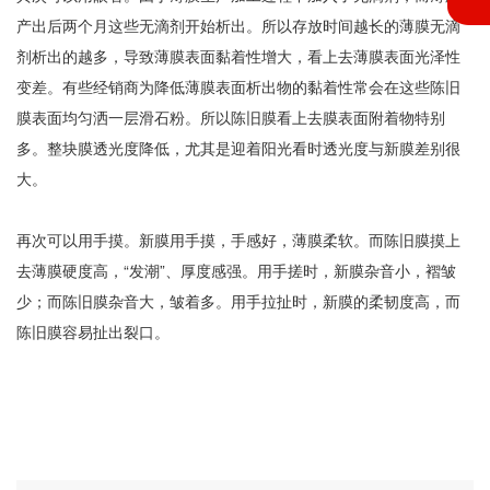
产出后两个月这些无滴剂开始析出。所以存放时间越长的薄膜无滴
剂析出的越多，导致薄膜表面黏着性增大，看上去薄膜表面光泽性
变差。有些经销商为降低薄膜表面析出物的黏着性常会在这些陈旧
膜表面均匀洒一层滑石粉。所以陈旧膜看上去膜表面附着物特别
多。整块膜透光度降低，尤其是迎着阳光看时透光度与新膜差别很
大。
再次可以用手摸。新膜用手摸，手感好，薄膜柔软。而陈旧膜摸上
去薄膜硬度高，“发潮”、厚度感强。用手搓时，新膜杂音小，褶皱
少；而陈旧膜杂音大，皱着多。用手拉扯时，新膜的柔韧度高，而
陈旧膜容易扯出裂口。