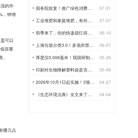
保湿的作
国务院批复！推广绿色消费，引导使用环保可降解包装材料
07-21
%，钾增
工业堆肥和家庭堆肥，有何不同？
07-07
雨季来了，你的快递袋扛得住吗？
06-10
覆盖可以
上海垃圾分类3.0！多场所禁止使用一次性塑料袋；推动快递包装绿色转型
06-07
降低容重
害。
厚度仅0.006毫米！我国研制出超薄型全生物降解渗水地膜
05-26
印刷对生物降解塑料袋是否构成影响？
05-06
2026年10月1日起实施！3项生物降解能力检测新国标
04-27
《生态环境法典》全文来了！降解材料、生物基应用与包装环保规范
04-04
有哪几点