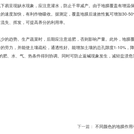
况下易呈现缺水现象，应注意灌水，防止干旱减产。由于地膜覆盖有增温
的速度加快，有利作物吸收。据测定，覆盖地膜后速效性氮可增加30-50
淋溶、流失、挥发，可提高养分的利用率。
减少的趋势。生产蔬菜时，后期应注意追肥，否则影响产量。此外，地膜
的劳力，并能使土壤疏松，通透性好。能增加土壤的总孔隙度1-10%，
使土壤中的肥、水、气、热条件得到协调。同时可防止返碱现象发生，减轻盐渍危
下一篇：
不同颜色的地膜作用