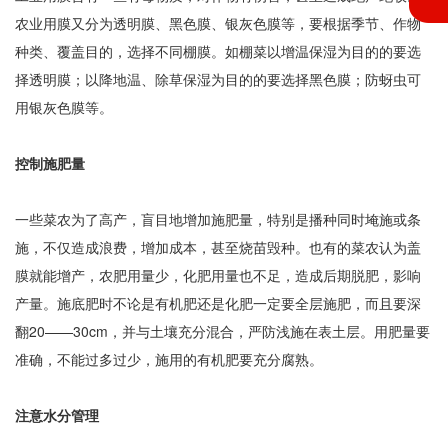
农业用膜又分为透明膜、黑色膜、银灰色膜等，要根据季节、作物
种类、覆盖目的，选择不同棚膜。如棚菜以增温保湿为目的的要选
择透明膜；以降地温、除草保湿为目的的要选择黑色膜；防蚜虫可
用银灰色膜等。
控制施肥量
一些菜农为了高产，盲目地增加施肥量，特别是播种同时埯施或条
施，不仅造成浪费，增加成本，甚至烧苗毁种。也有的菜农认为盖
膜就能增产，农肥用量少，化肥用量也不足，造成后期脱肥，影响
产量。施底肥时不论是有机肥还是化肥一定要全层施肥，而且要深
翻20——30cm，并与土壤充分混合，严防浅施在表土层。用肥量要
准确，不能过多过少，施用的有机肥要充分腐熟。
注意水分管理