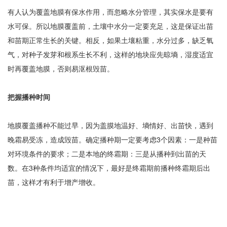
有人认为覆盖地膜有保水作用，而忽略水分管理，其实保水是要有
水可保。所以地膜覆盖前，土壤中水分一定要充足，这是保证出苗
和苗期正常生长的关键。相反，如果土壤粘重，水分过多，缺乏氧
气，对种子发芽和根系生长不利，这样的地块应先晾墒，湿度适宜
时再覆盖地膜，否则易沤根毁苗。
把握播种时间
地膜覆盖播种不能过早，因为盖膜地温好、墒情好、出苗快，遇到
晚霜易受冻，造成毁苗。确定播种期一定要考虑3个因素：一是种苗
对环境条件的要求；二是本地的终霜期：三是从播种到出苗的天
数。在3种条件均适宜的情况下，最好是终霜期前播种终霜期后出
苗，这样才有利于增产增收。