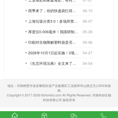
工业堆肥和家庭堆肥，有何不同？
07-07
雨季来了，你的快递袋扛得住吗？
06-10
上海垃圾分类3.0！多场所禁止使用一次性塑料袋；推动快递包装绿色转型
06-07
厚度仅0.006毫米！我国研制出超薄型全生物降解渗水地膜
05-26
印刷对生物降解塑料袋是否构成影响？
05-06
2026年10月1日起实施！3项生物降解能力检测新国标
04-27
《生态环境法典》全文来了！降解材料、生物基应用与包装环保规范
04-04
地址：河南鹤壁市浚县黎阳街道产业集聚区工业路和华山路交叉口500米路
南
Copyright © 2017-2030 tichonbio.com All Rights Reserved. 河南特创生物
科技有限公司 版权所有