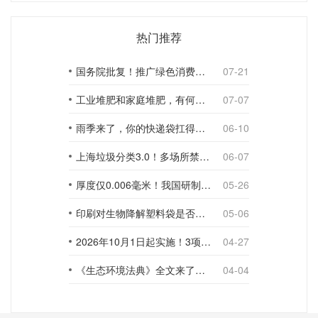
热门推荐
国务院批复！推广绿色消费，引导使用环保可降解包装材料
07-21
工业堆肥和家庭堆肥，有何不同？
07-07
雨季来了，你的快递袋扛得住吗？
06-10
上海垃圾分类3.0！多场所禁止使用一次性塑料袋；推动快递包装绿色转型
06-07
厚度仅0.006毫米！我国研制出超薄型全生物降解渗水地膜
05-26
印刷对生物降解塑料袋是否构成影响？
05-06
2026年10月1日起实施！3项生物降解能力检测新国标
04-27
《生态环境法典》全文来了！降解材料、生物基应用与包装环保规范
04-04