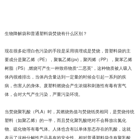
生物降解袋和普通塑料袋焚烧有什么区别？
现在很多处理白色污染的手段是采用填埋或是焚烧，普塑料袋的主
要成分是聚乙烯（PE），聚氯乙烯(pv)，聚丙烯（PP），聚苯乙烯
树脂（PS）,燃烧可产生一种致癌物质“二恶英”，这种物质被人吸入
体内很难排出，当体内含量达到一定量的时候会引起一系列的疾
病，伤害人的身体。废塑料燃烧会产生浓烟和刺激性有毒有害气
体，会对大气产生污染，严重污染环境。
当焚烧聚乳酸（PLA）时，其燃烧热值与焚烧纸类相同，是焚烧传统
塑料（如聚乙烯）的一半，而且焚化聚乳酸绝对不会释放出氮化
物、硫化物等有毒气体。人体也含有以单体形态存在的乳酸，这就
表示了这种分解性产品具有的安全性。相对普通塑料袋含有聚乳酸