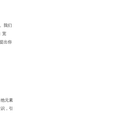
。我们
：宽
以提出你
其他元素
意识，引