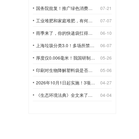
国务院批复！推广绿色消费，引导使用环保可降解包装材料
07-21
工业堆肥和家庭堆肥，有何不同？
07-07
雨季来了，你的快递袋扛得住吗？
06-10
上海垃圾分类3.0！多场所禁止使用一次性塑料袋；推动快递包装绿色转型
06-07
厚度仅0.006毫米！我国研制出超薄型全生物降解渗水地膜
05-26
印刷对生物降解塑料袋是否构成影响？
05-06
2026年10月1日起实施！3项生物降解能力检测新国标
04-27
《生态环境法典》全文来了！降解材料、生物基应用与包装环保规范
04-04