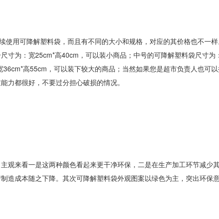
陆续使用可降解塑料袋，而且有不同的大小和规格，对应的其价格也不一样
寸为：宽25cm*高40cm，可以装小商品；中号的可降解塑料袋尺寸为
宽36cm*高55cm，可以装下较大的商品；当然如果您是超市负责人也可
重能力都很好，不要过分担心破损的情况。
，主观来看一是这两种颜色看起来更干净环保，二是在生产加工环节减少
产制造成本随之下降。其次可降解塑料袋外观图案以绿色为主，突出环保